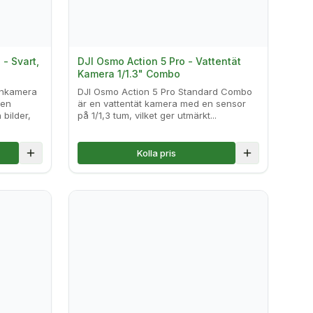
- Svart,
DJI Osmo Action 5 Pro - Vattentät
Kamera 1/1.3" Combo
onkamera
DJI Osmo Action 5 Pro Standard Combo
Den
är en vattentät kamera med en sensor
 bilder,
på 1/1,3 tum, vilket ger utmärkt...
Kolla pris
Lägg till i jämförelse
Lägg till i jä