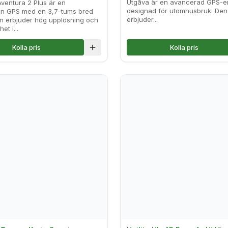
Utgåva är en avancerad GPS-e
ventura 2 Plus är en
designad för utomhusbruk. Den
en GPS med en 3,7-tums bred
erbjuder...
m erbjuder hög upplösning och
et i...
Kolla pris
Kolla pris
lse
Lägg till i jämförelse