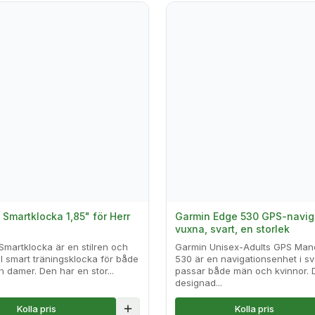
martklocka 1,85" för Herr
Garmin Edge 530 GPS-naviga
vuxna, svart, en storlek
artklocka är en stilren och
Garmin Unisex-Adults GPS Man
ll smart träningsklocka för både
530 är en navigationsenhet i s
h damer. Den har en stor...
passar både män och kvinnor. 
designad...
Kolla pris
Kolla pris
lse
Lägg till i jämförelse