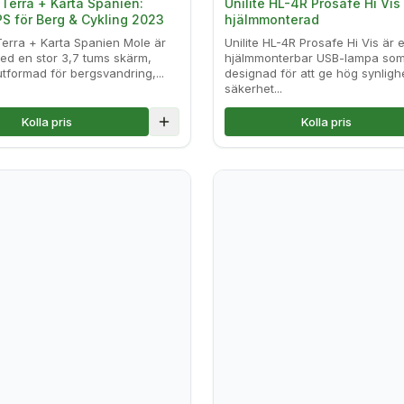
erra + Karta Spanien:
Unilite HL-4R Prosafe Hi Vis
S för Berg & Cykling 2023
hjälmmonterad
erra + Karta Spanien Mole är
Unilite HL-4R Prosafe Hi Vis är 
d en stor 3,7 tums skärm,
hjälmmonterbar USB-lampa som
utformad för bergsvandring,...
designad för att ge hög synligh
säkerhet...
Kolla pris
Kolla pris
lse
Lägg till i jämförelse