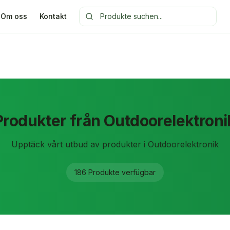
Om oss
Kontakt
Produkter från Outdoorelektroni
Upptäck vårt utbud av produkter i Outdoorelektronik
186
Produkte
verfügbar