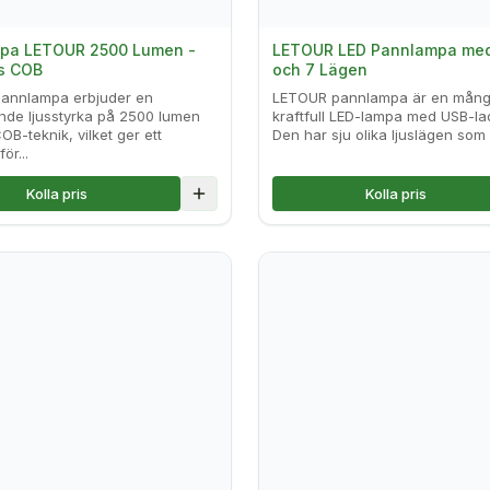
pa LETOUR 2500 Lumen -
LETOUR LED Pannlampa me
us COB
och 7 Lägen
annlampa erbjuder en
LETOUR pannlampa är en mång
de ljusstyrka på 2500 lumen
kraftfull LED-lampa med USB-la
OB-teknik, vilket ger ett
Den har sju olika ljuslägen som 
ör...
Kolla pris
Kolla pris
lse
Lägg till i jämförelse