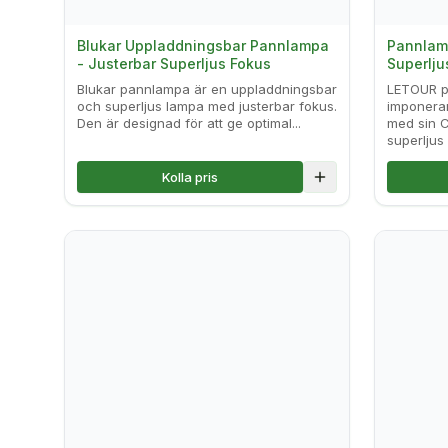
Blukar Uppladdningsbar Pannlampa
Pannlam
- Justerbar Superljus Fokus
Superlj
Blukar pannlampa är en uppladdningsbar
LETOUR p
och superljus lampa med justerbar fokus.
imponeran
Den är designad för att ge optimal...
med sin C
superljus f
Kolla pris
Lägg till i jämföre