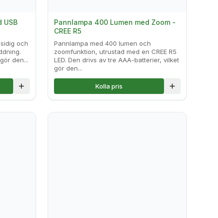
d USB
Pannlampa 400 Lumen med Zoom -
CREE R5
sidig och
Pannlampa med 400 lumen och
ddning.
zoomfunktion, utrustad med en CREE R5
gör den...
LED. Den drivs av tre AAA-batterier, vilket
gör den...
Kolla pris
Lägg till i jämförelse
Lägg till i jä