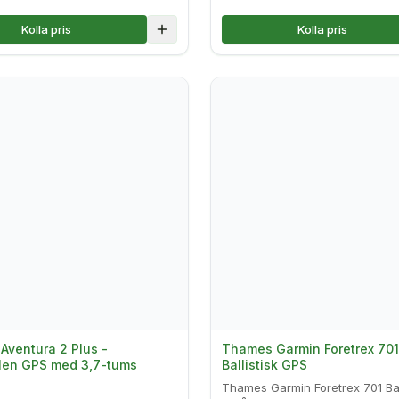
Kolla pris
Kolla pris
lse
Lägg till i jämförelse
ventura 2 Plus -
Thames Garmin Foretrex 701
len GPS med 3,7-tums
Ballistisk GPS
Thames Garmin Foretrex 701 Ball