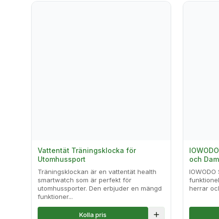
Vattentät Träningsklocka för
IOWODO S
Utomhussport
och Dam
Träningsklockan är en vattentät health
IOWODO Sm
smartwatch som är perfekt för
funktione
utomhussporter. Den erbjuder en mängd
herrar oc
funktioner...
Kolla pris
Lägg till i jämföre