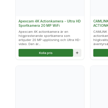
Apexcam 4K Actionkamera - Ultra HD
CAMLINK
Sportkamera 20 MP WiFi
ACTIONK
Apexcam 4K actionkamera är en
CAMLINK 
högpresterande sportkamera som
actionkam
erbjuder 20 MP upplösning och Ultra HD-
högkvalita
video. Den är...
äventyrsä
Kolla pris
Lägg till i jämföre