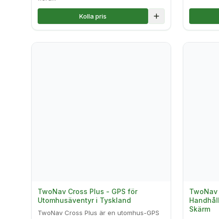
Kolla pris
Lägg till i jämföre
TwoNav Cross Plus - GPS för
TwoNav A
Utomhusäventyr i Tyskland
Handhål
Skärm
TwoNav Cross Plus är en utomhus-GPS