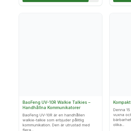
BaoFeng UV-10R Walkie Talkies –
Kompakt 
Handhållna Kommunikatorer
Denna 15 
vuxna och
BaoFeng UV-10R är en handhållen
bärbarhet,
walkie-talkie som erbjuder pålitlig
olika...
kommunikation. Den är utrustad med
flera...