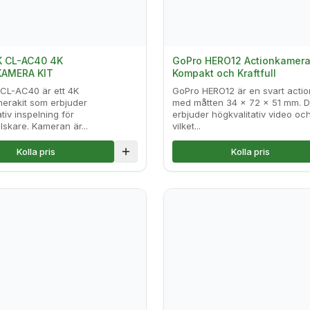
 CL-AC40 4K
GoPro HERO12 Actionkamera 
AMERA KIT
Kompakt och Kraftfull
CL-AC40 är ett 4K
GoPro HERO12 är en svart acti
erakit som erbjuder
med måtten 34 x 72 x 51 mm. 
tiv inspelning för
erbjuder högkvalitativ video och
lskare. Kameran är...
vilket...
Kolla pris
Kolla pris
lse
Lägg till i jämförelse