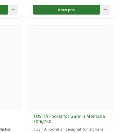
Kolla pris
Lägg till i jämförelse
Lägg till i jä
TUSITA Fodral för Garmin Montana
700i/750i
istisk
TUSITA Fodral är designat för att vara