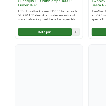
Superljus LED Pannlampa 10000
TwoNav T
Lumen IPX4
Bästa GP
LED Huvudfackla med 10000 lumen och
TwoNav T
XHP70 LED-teknik erbjuder en extremt
en GPS me
stark belysning med tre olika lägen för...
speciellt 
Kolla pris
Lägg till i jämföre