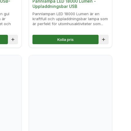
 USB-
Pannlampa LED 18000 Lumen -
Uppladdningsbar USB
en gul
Pannlampan LED 18000 Lumen är en
 är
kraftfull och uppladdningsbar lampa som
et och
är perfekt för utomhusaktiviteter som...
Kolla pris
Lägg till i jämförelse
Lägg till i jä