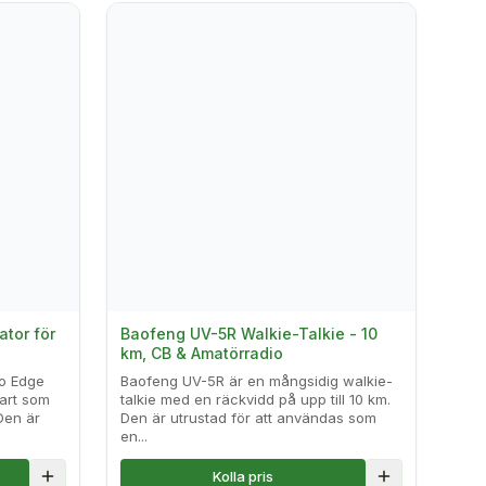
tor för
Baofeng UV-5R Walkie-Talkie - 10
km, CB & Amatörradio
o Edge
Baofeng UV-5R är en mångsidig walkie-
vart som
talkie med en räckvidd på upp till 10 km.
Den är
Den är utrustad för att användas som
en...
Kolla pris
Lägg till i jämförelse
Lägg till i jä