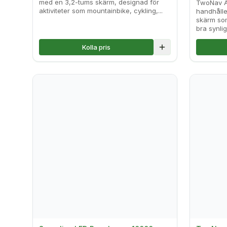
med en 3,2-tums skärm, designad för
TwoNav A
aktiviteter som mountainbike, cykling,...
handhåll
skärm so
bra synligh
Kolla pris
Lägg till i jämföre