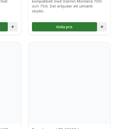
nhet
kompatibelt med Garmin Montana 700i
och 750i. Det erbjuder ett utmärkt
skydd...
Kolla pris
Lägg till i jämförelse
Lägg till i jä