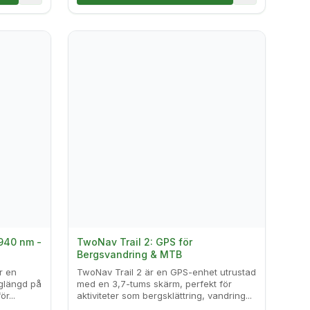
940 nm -
TwoNav Trail 2: GPS för
Bergsvandring & MTB
r en
TwoNav Trail 2 är en GPS-enhet utrustad
glängd på
med en 3,7-tums skärm, perfekt för
r...
aktiviteter som bergsklättring, vandring...