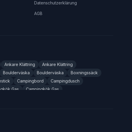
Datenschutzerklärung
AGB
Ankare Klättring
Ankare Klättring
Boulderväska
Boulderväska
Boxningssäck
stick
Campingbord
Campingdusch
gkök Gas
Campingkök Gas
slin
Campingradio
Campingsäng
Cream
Chafing Cream
Chalkpåse
Crashpad
tering
Cykeldäck Punktering
Cykeldator
s
Cykelpump
Cykelreparationsset
väskor Set
Cykelväskor Set
Cykelverktyg