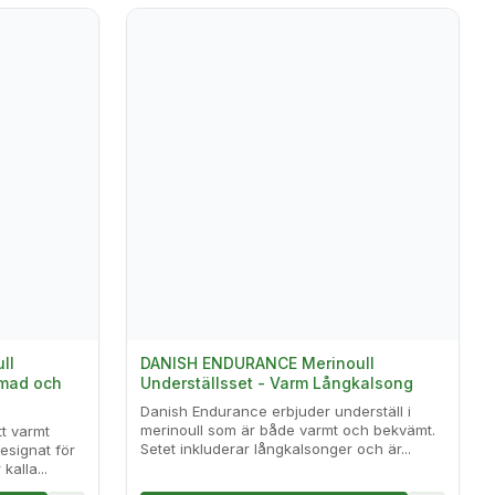
ll
DANISH ENDURANCE Merinoull
rmad och
Underställsset - Varm Långkalsong
Danish Endurance erbjuder underställ i
merinoull som är både varmt och bekvämt.
t varmt
Setet inkluderar långkalsonger och är...
designat för
alla...