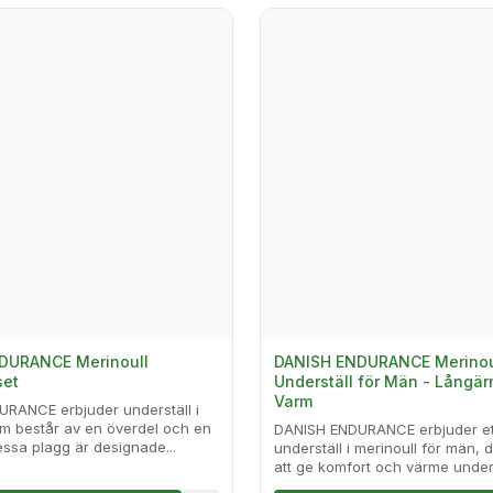
DURANCE Merinoull
DANISH ENDURANCE Merinou
set
Underställ för Män - Långä
Varm
RANCE erbjuder underställ i
om består av en överdel och en
DANISH ENDURANCE erbjuder et
ssa plagg är designade...
underställ i merinoull för män, 
att ge komfort och värme under k