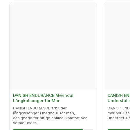
DANISH ENDURANCE Merinoull
DANISH EN
Långkalsonger för Män
Underställ
DANISH ENDURANCE erbjuder
DANISH ENDU
långkalsonger i merinoull för män,
merinoull s
designade för att ge optimal komfort och
underdel. De
värme under...