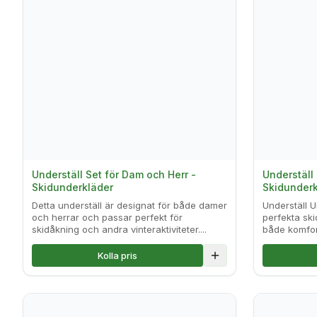
Underställ Set för Dam och Herr -
Underställ 
Skidunderkläder
Skidunderk
Detta underställ är designat för både damer
Underställ U
och herrar och passar perfekt för
perfekta sk
skidåkning och andra vinteraktiviteter....
både komfort
Kolla pris
Lägg till i jämförelse