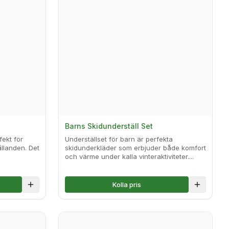
Barns Skidunderställ Set
fekt för
Underställset för barn är perfekta
llanden. Det
skidunderkläder som erbjuder både komfort
och värme under kalla vinteraktiviteter....
Kolla pris
Lägg till i jämförelse
Lägg till