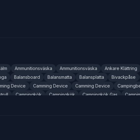
jälm
Ammunitionsväska
Ammunitionsväska
Ankare Klättring
oga
Balansboard
Balansmatta
Balansplatta
Bivackpåse
ming Device
Camming Device
Camming Device
Campingbe
rull
Campingkök
Campingkök
Campingkök Gas
Campin
Campinglampa
Campinglykta
Campingmugg
Campingpor
ingtoalett
Campingvattenkokare
Chafing Cream
Chafing 
Cykeldäck Punktering
Cykeldäck Punktering
Cykeldäck Punk
Cykelhjälm
Cykelhjälm
Cykelkorg
Cykellampa
Cykellå
ska
Cykelväska
Cykelväskor Set
Cykelväskor Set
Cykel