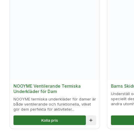
NOOYME Ventilerande Termiska
Barns Skid
Underkläder för Dam
Underställ o
speciellt de
NOOYME termiska underkläder för damer är
andra utomhu
både ventilerande och funktionella, vilket
gör dem perfekta för aktiviteter...
Kolla pris
Lägg till i jämförelse