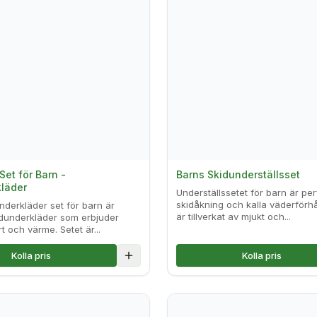
Set för Barn -
Barns Skidunderställsset
läder
Underställssetet för barn är per
skidåkning och kalla väderförhå
nderkläder set för barn är
är tillverkat av mjukt och...
idunderkläder som erbjuder
 och värme. Setet är...
Kolla pris
Kolla pris
Lägg till i jämförelse