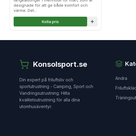
långkalsonger i merinoull för män, som är
designade för att ge både komfort och
värme. Det...
Kolla pris
Lägg till i jämförelse
Konsolsport.se
Kat
Andra
Din expert på friluftsliv och
sportutrustning - Camping, Sport och
Friluftsklä
Vandringsutrustning. Hitta
Träningsut
kvalitetsutrustning för alla dina
utomhusäventyr.