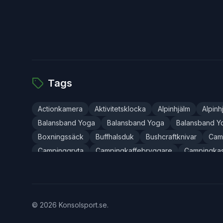
Tags
Actionkamera
Aktivitetsklocka
Alpinhjälm
Alpinh
Balansband Yoga
Balansband Yoga
Balansband Y
Boxningssäck
Buffhalsduk
Bushcraftknivar
Cam
Campinggryta
Campingkaffebryggare
Campingkast
Campingkryddhållare
Campingkudde
Campingkyl
Campingsäng
Campingservis
Campingstol
Camp
Cykelbroms
Cykelbyxor
Cykeldäck Punktering
©
2026
Konsolsport.se
.
Cykeldatorfäste
Cykeldatorfäste
Cykelhandskar
Cykelsadelskydd
Cykelställ
Cykelställ
Cykelvä