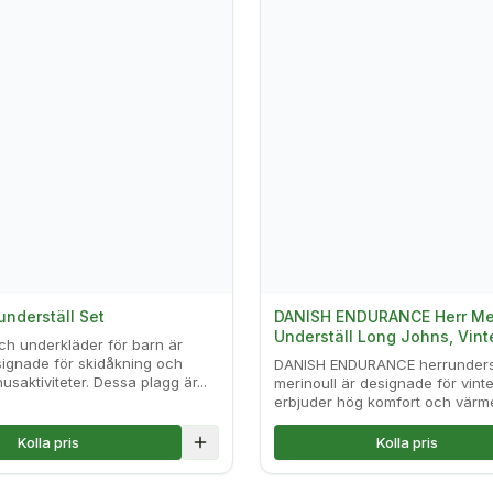
underställ Set
DANISH ENDURANCE Herr Mer
Underställ Long Johns, Vint
ch underkläder för barn är
signade för skidåkning och
DANISH ENDURANCE herrunderst
saktiviteter. Dessa plagg är...
merinoull är designade för vint
erbjuder hög komfort och värme
Kolla pris
Kolla pris
Lägg till i jämförelse