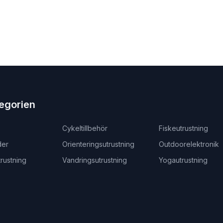
egorien
Cykeltillbehör
Fiskeutrustning
der
Orienteringsutrustning
Outdoorelektronik
rustning
Vandringsutrustning
Yogautrustning