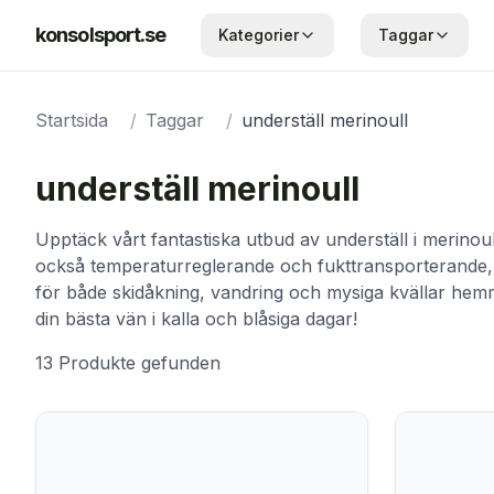
konsolsport.se
Kategorier
Taggar
Startsida
/
Taggar
/
underställ merinoull
underställ merinoull
Upptäck vårt fantastiska utbud av underställ i merinoul
också temperaturreglerande och fukttransporterande, vil
för både skidåkning, vandring och mysiga kvällar hemm
din bästa vän i kalla och blåsiga dagar!
13
Produkte
gefunden