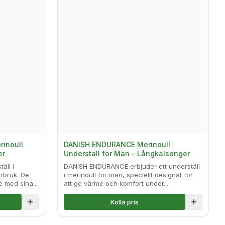
inoull
DANISH ENDURANCE Merinoull
er
Underställ för Män - Långkalsonger
äll i
DANISH ENDURANCE erbjuder ett underställ
erbruk. De
i merinoull för män, speciellt designat för
 med sina...
att ge värme och komfort under...
Kolla pris
Lägg till i jämförelse
Lägg till