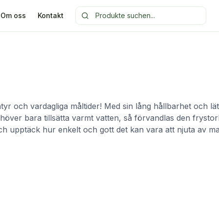
Om oss
Kontakt
yr och vardagliga måltider! Med sin lång hållbarhet och lätt
er bara tillsätta varmt vatten, så förvandlas den frystork
och upptäck hur enkelt och gott det kan vara att njuta av m