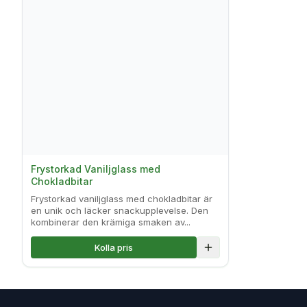
Frystorkad Vaniljglass med
Chokladbitar
Frystorkad vaniljglass med chokladbitar är
en unik och läcker snackupplevelse. Den
kombinerar den krämiga smaken av...
Kolla pris
Lägg till i jämförelse