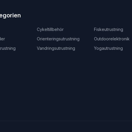
egorien
Cykeltillbehör
Fiskeutrustning
der
Orienteringsutrustning
Outdoorelektronik
rustning
Vandringsutrustning
Yogautrustning