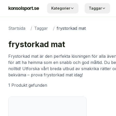
konsolsport.se
Kategorier
Taggar
Startsida
/
Taggar
/
frystorkad mat
frystorkad mat
Frystorkad mat är den perfekta lösningen för alla ävent
för att ha hemma som en snabb och god måltid. Du behöv
nolltid! Utforska vårt breda utbud av smakrika rätter 
bekväma – prova frystorkad mat idag!
1
Produkt
gefunden