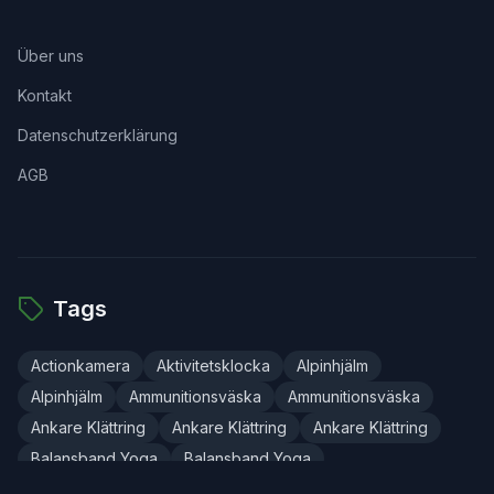
Über uns
Kontakt
Datenschutzerklärung
AGB
Tags
Actionkamera
Aktivitetsklocka
Alpinhjälm
Alpinhjälm
Ammunitionsväska
Ammunitionsväska
Ankare Klättring
Ankare Klättring
Ankare Klättring
Balansband Yoga
Balansband Yoga
Balansband Yoga
Balansboard
Balansmatta