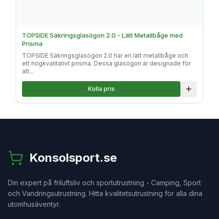
TOPSIDE Säkringsglasögon 2.0 - Lätt Metallbåge med
Prisma
TOPSIDE Säkringsglasögon 2.0 har en lätt metallbåge och
ett högkvalitativt prisma. Dessa glasögon är designade för
att...
Kolla pris
Lägg till
Konsolsport.se
Din expert på friluftsliv och sportutrustning - Camping, Sport
och Vandringsutrustning. Hitta kvalitetsutrustning för alla dina
utomhusäventyr.